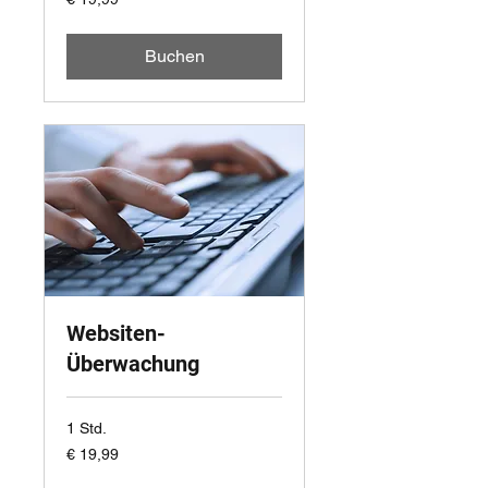
Euro
Buchen
Websiten-
Überwachung
1 Std.
19,99
€ 19,99
Euro