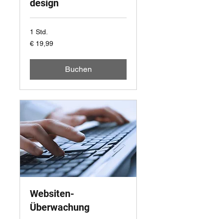
design
1 Std.
19,99
€ 19,99
Euro
Buchen
Websiten-
Überwachung