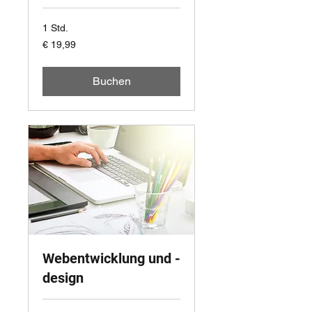
1 Std.
19,99
€ 19,99
Euro
Buchen
Webentwicklung und -
design