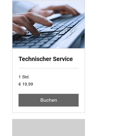
Technischer Service
1 Std.
19,99
€ 19,99
Euro
Buchen