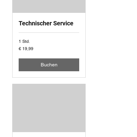
Technischer Service
1 Std.
19,99
€ 19,99
Euro
Buchen