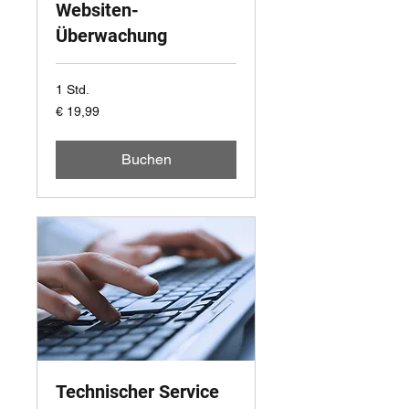
Websiten-
Überwachung
1 Std.
19,99
€ 19,99
Euro
Buchen
Technischer Service