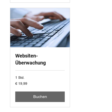
Websiten-
Überwachung
1 Std.
19,99
€ 19,99
Euro
Buchen