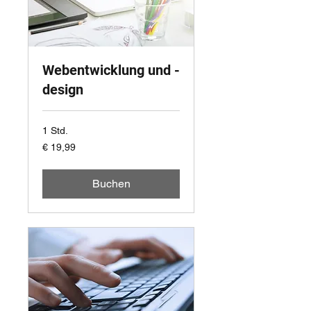
Webentwicklung und -
design
1 Std.
19,99
€ 19,99
Euro
Buchen