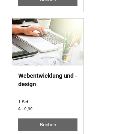
Webentwicklung und -
design
1 Std.
19,99
€ 19,99
Euro
Buchen