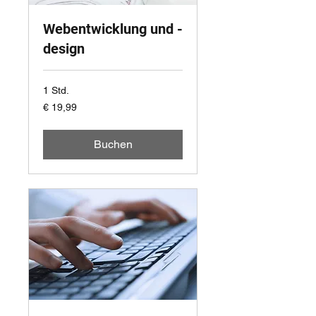
Webentwicklung und -
design
1 Std.
19,99
€ 19,99
Euro
Buchen