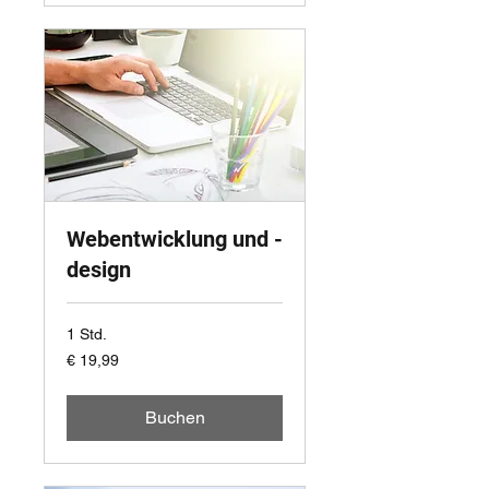
Webentwicklung und -
design
1 Std.
19,99
€ 19,99
Euro
Buchen