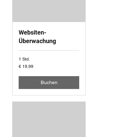
Websiten-
Überwachung
1 Std.
19,99
€ 19,99
Euro
Buchen