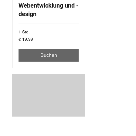
Webentwicklung und -
design
1 Std.
19,99
€ 19,99
Euro
Buchen
Webentwicklung und -