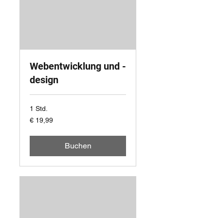
Webentwicklung und -
design
1 Std.
19,99
€ 19,99
Euro
Buchen