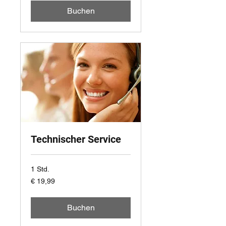
Buchen
Technischer Service
1 Std.
19,99
€ 19,99
Euro
Buchen