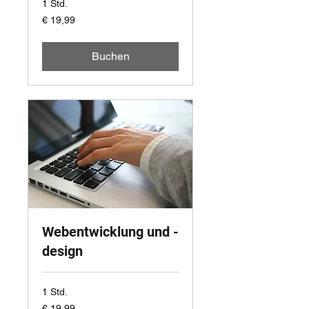
1 Std.
19,99
€ 19,99
Euro
Buchen
Webentwicklung und -
design
1 Std.
19,99
€ 19,99