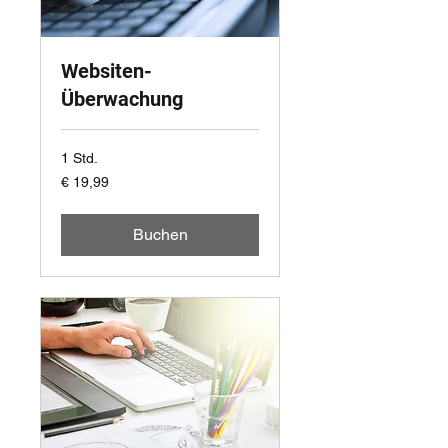
Websiten-
Überwachung
1 Std.
19,99
€ 19,99
Euro
Buchen