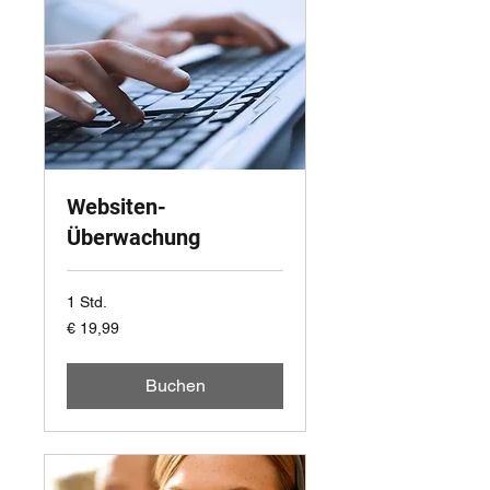
Websiten-
Überwachung
1 Std.
19,99
€ 19,99
Euro
Buchen