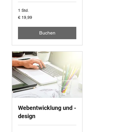
1 Std.
19,99
€ 19,99
Euro
Buchen
Webentwicklung und -
design