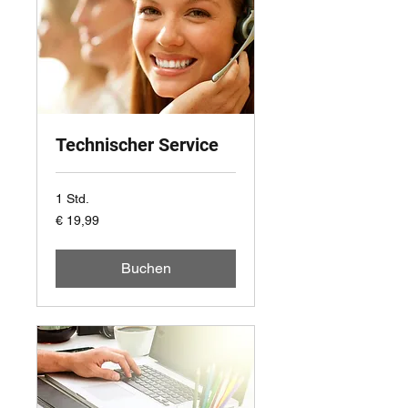
Technischer Service
1 Std.
19,99
€ 19,99
Euro
Buchen