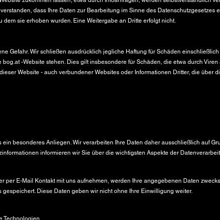
 Website zukommen lassen, etwa durch Infoanfragen, werden selbstverständlich ve
nverstanden, dass Ihre Daten zur Bearbeitung im Sinne des Datenschutzgesetzes e
 dem sie erhoben wurden. Eine Weitergabe an Dritte erfolgt nicht.
ene Gefahr. Wir schließen ausdrücklich jegliche Haftung für Schäden einschließlic
ie bog.at -Website stehen. Dies gilt insbesondere für Schäden, die etwa durch Vir
 dieser Website - auch verbundener Websites oder Informationen Dritter, die über 
ns ein besonderes Anliegen. Wir verarbeiten Ihre Daten daher ausschließlich auf 
informationen informieren wir Sie über die wichtigsten Aspekte der Datenverarbe
er per E-Mail Kontakt mit uns aufnehmen, werden Ihre angegebenen Daten zwecks 
gespeichert. Diese Daten geben wir nicht ohne Ihre Einwilligung weiter.
e Technologien.