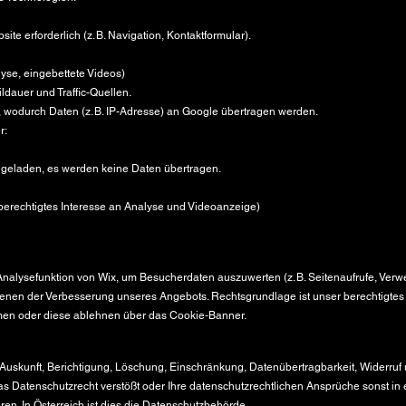
ite erforderlich (z. B. Navigation, Kontaktformular).
yse, eingebettete Videos)
ildauer und Traffic-Quellen.
wodurch Daten (z. B. IP-Adresse) an Google übertragen werden.
r:
geladen, es werden keine Daten übertragen.
 (berechtigtes Interesse an Analyse und Videoanzeige)
nalysefunktion von Wix, um Besucherdaten auszuwerten (z. B. Seitenaufrufe, Verwei
nen der Verbesserung unseres Angebots. Rechtsgrundlage ist unser berechtigtes Int
en oder diese ablehnen über das Cookie‑Banner.
 Auskunft, Berichtigung, Löschung, Einschränkung, Datenübertragbarkeit, Widerru
as Datenschutzrecht verstößt oder Ihre datenschutzrechtlichen Ansprüche sonst in 
en. In Österreich ist dies die Datenschutzbehörde.