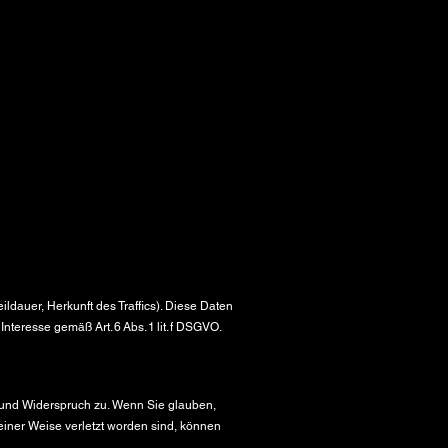
ldauer, Herkunft des Traffics). Diese Daten
eresse gemäß Art. 6 Abs. 1 lit. f DSGVO.
f und Widerspruch zu. Wenn Sie glauben,
einer Weise verletzt worden sind, können