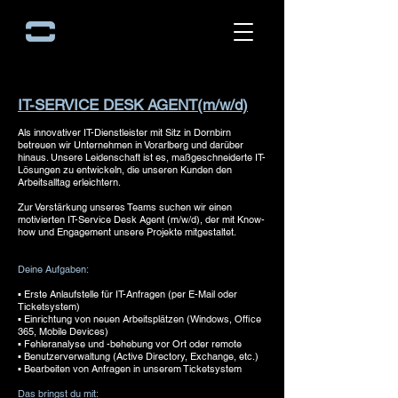
IT-SERVICE DESK AGENT(m/w/d)
Als innovativer IT-Dienstleister mit Sitz in Dornbirn
betreuen wir Unternehmen in Vorarlberg und darüber
hinaus. Unsere Leidenschaft ist es, maßgeschneiderte IT-
Lösungen zu entwickeln, die unseren Kunden den
Arbeitsalltag erleichtern.
Zur Verstärkung unseres Teams suchen wir einen
motivierten IT-Service Desk Agent (m/w/d), der mit Know-
how und Engagement unsere Projekte mitgestaltet.
Deine Aufgaben:
▪ Erste Anlaufstelle für IT-Anfragen (per E-Mail oder
Ticketsystem)
▪ Einrichtung von neuen Arbeitsplätzen (Windows, Office
365, Mobile Devices)
▪ Fehleranalyse und -behebung vor Ort oder remote
▪ Benutzerverwaltung (Active Directory, Exchange, etc.)
▪ Bearbeiten von Anfragen in unserem Ticketsystem
Das bringst du mit: