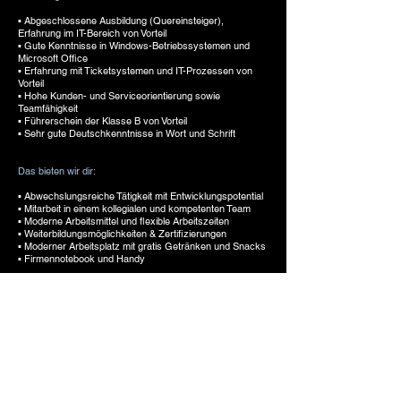
▪ Abgeschlossene Ausbildung (Quereinsteiger),
Erfahrung im IT-Bereich von Vorteil
▪ Gute Kenntnisse in Windows-Betriebssystemen und
Microsoft Office
▪ Erfahrung mit Ticketsystemen und IT-Prozessen von
Vorteil
▪ Hohe Kunden- und Serviceorientierung sowie
Teamfähigkeit
▪ Führerschein der Klasse B von Vorteil
▪ Sehr gute Deutschkenntnisse in Wort und Schrift
Das bieten wir dir:
▪ Abwechslungsreiche Tätigkeit mit Entwicklungspotential
▪ Mitarbeit in einem kollegialen und kompetenten Team
▪ Moderne Arbeitsmittel und flexible Arbeitszeiten
▪ Weiterbildungsmöglichkeiten & Zertifizierungen
▪ Moderner Arbeitsplatz mit gratis Getränken und Snacks
▪ Firmennotebook und Handy
Interessiert? Dann freuen wir uns auf deine Bewerbung!
Sende deine Unterlagen an:
yvonne.wueschner@bog.at
Oder ruf uns einfach an:
+43 5572 230 68
BOG Büro Organisations GmbH & Co KG
bog@bog.at