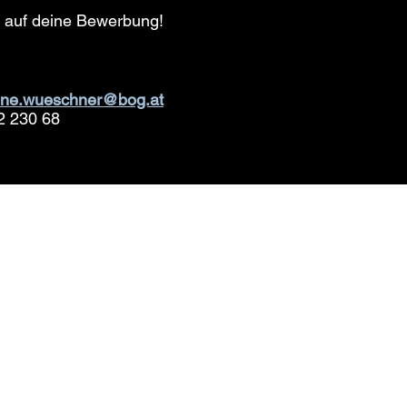
s auf deine Bewerbung!
ne.wueschner@bog.at
2 230 68
BOG Büro Organisations GmbH & Co KG
bog@bog.at
+43 5572 230 68
Kehlerstraße 10, 6850 Dornbirn
Impressum / Datenschutz