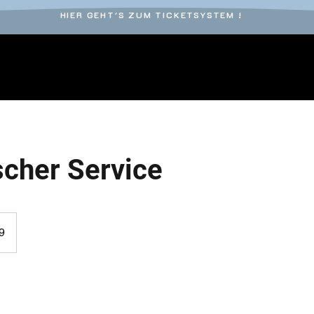
HIER GEHT'S ZUM TICKETSYSTEM !
cher Service
9