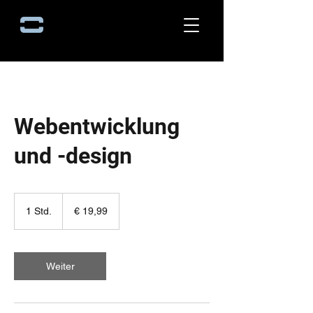
Webentwicklung
und -design
19,99
Euro
1 Std.
1
€ 19,99
S
t
d
Weiter